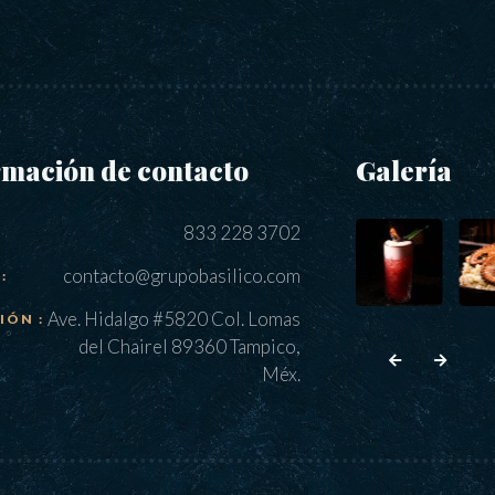
rmación de contacto
Galería
833 228 3702
contacto@grupobasilico.com
:
Ave. Hidalgo #5820 Col. Lomas
IÓN :
del Chairel 89360 Tampico,
Méx.