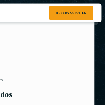
RESERVACIONES
es
ados