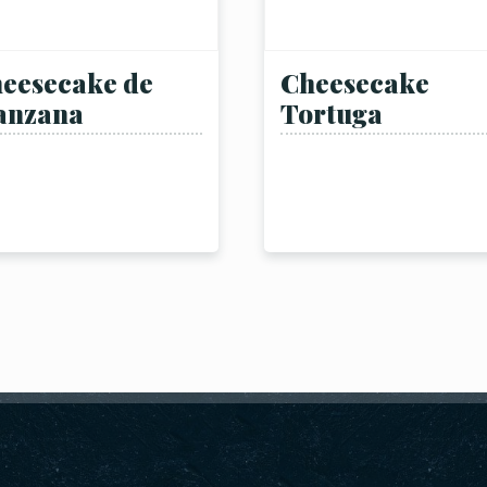
eesecake de
Cheesecake
anzana
Tortuga