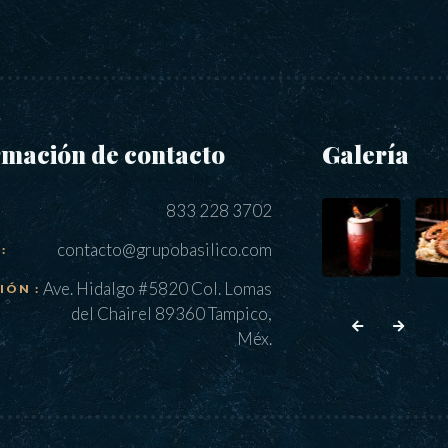
rmación de contacto
Galería
833 228 3702
contacto@grupobasilico.com
:
Ave. Hidalgo #5820 Col. Lomas
IÓN :
del Chairel 89360 Tampico,
Méx.