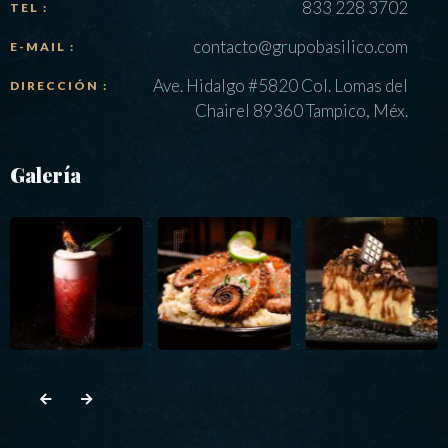
833 228 3702
TEL :
contacto@grupobasilico.com
E-MAIL :
Ave. Hidalgo #5820 Col. Lomas del
DIRECCIÓN :
Chairel 89360 Tampico, Méx.
Galería