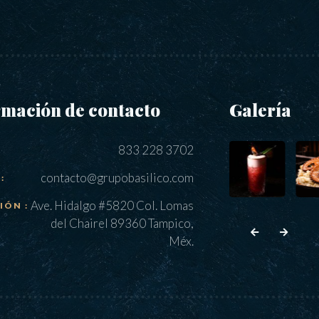
rmación de contacto
Galería
833 228 3702
contacto@grupobasilico.com
:
Ave. Hidalgo #5820 Col. Lomas
IÓN :
del Chairel 89360 Tampico,
Méx.