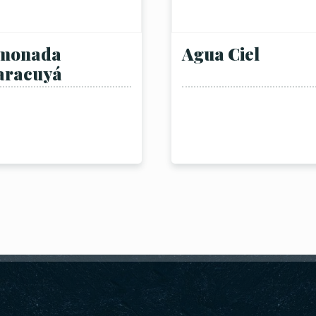
monada
Agua Ciel
aracuyá