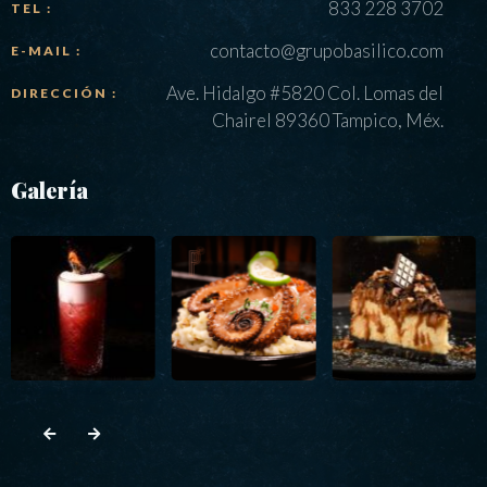
833 228 3702
TEL :
contacto@grupobasilico.com
E-MAIL :
Ave. Hidalgo #5820 Col. Lomas del
DIRECCIÓN :
Chairel 89360 Tampico, Méx.
Galería